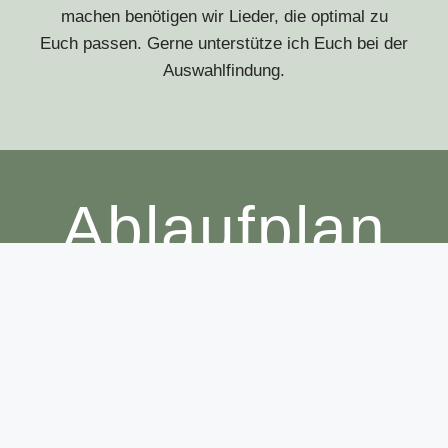
machen benötigen wir Lieder, die optimal zu
Euch passen. Gerne unterstütze ich Euch bei der
Auswahlfindung.
Ablaufplan
Damit an dem besagte Tag alles so verläuft wie
geplant, gehen wir zusammen den Ablaufplan
durch, damit das Timing perfekt ist.
ragen und Antworten